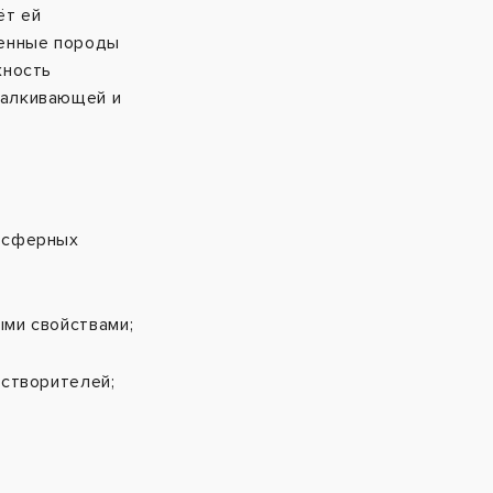
ёт ей
ценные породы
хность
талкивающей и
осферных
ми свойствами;
астворителей;