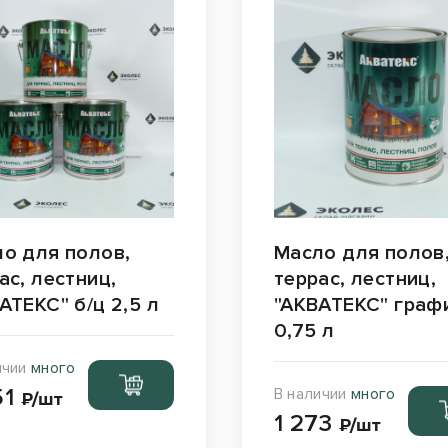
о для полов,
Масло для полов
ас, лестниц,
террас, лестниц,
АТЕКС" б/ц 2,5 л
"АКВАТЕКС" граф
0,75 л
ичии
много
Перейти
51
В наличии
много
в корзину
₽/шт
Пер
1 273
в ко
₽/шт