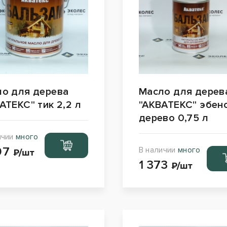
о для дерева
Масло для дерев
АТЕКС" тик 2,2 л
"АКВАТЕКС" эбен
дерево 0,75 л
ичии
много
Перейти
97
В наличии
много
в корзину
₽/шт
Пер
1 373
в ко
₽/шт