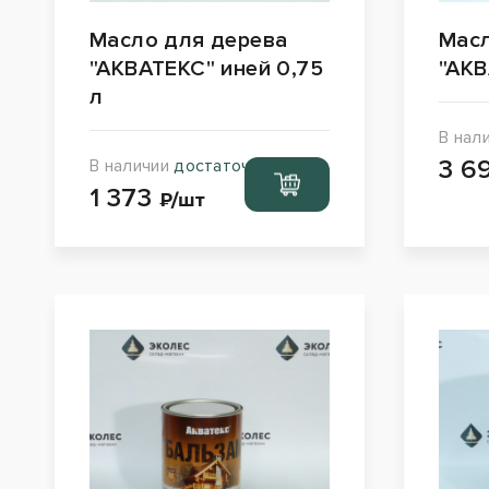
Масло для дерева
Масл
"АКВАТЕКС" иней 0,75
"АКВ
л
В нал
3 6
В наличии
достаточно
Перейти
1 373
в корзину
₽/шт