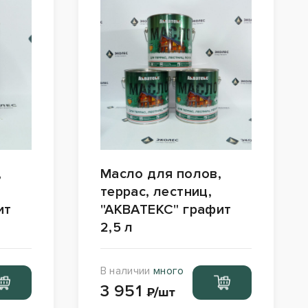
,
Масло для полов,
террас, лестниц,
ит
"АКВАТЕКС" графит
2,5 л
В наличии
много
ейти
Перейти
3 951
рзину
в корзину
₽/шт