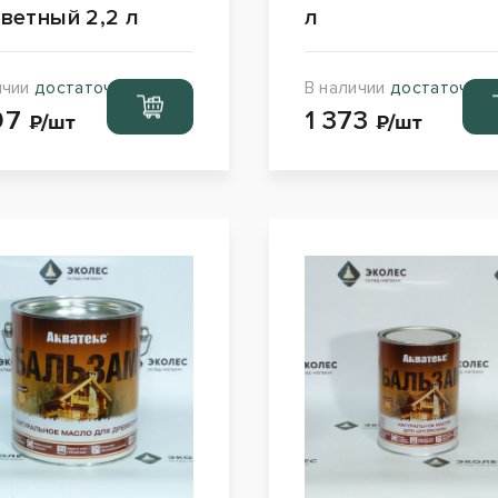
ветный 2,2 л
л
ичии
достаточно
В наличии
достаточно
Перейти
Пе
97
1 373
в корзину
в к
₽/шт
₽/шт