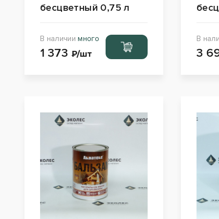
бесцветный 0,75 л
бесц
В наличии
много
В нал
Перейти
1 373
3 6
в корзину
₽/шт