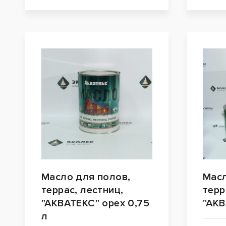
Масло для полов,
Масл
террас, лестниц,
терр
"АКВАТЕКС" орех 0,75
"АКВ
л