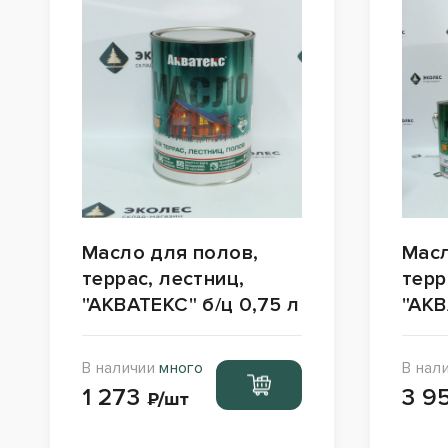
Масло для полов,
Масл
террас, лестниц,
терр
"АКВАТЕКС" б/ц 0,75 л
"АКВ
В наличии
много
В нал
Перейти
1 273
3 9
в корзину
₽/шт