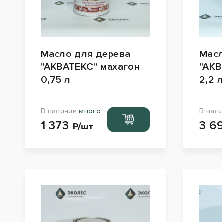
Масло для дерева
Масл
"АКВАТЕКС" махагон
"АКВ
0,75 л
2,2 
В наличии
много
В нал
Перейти
1 373
3 6
в корзину
₽/шт