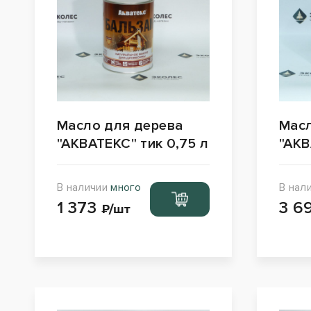
Масло для дерева
Масл
"АКВАТЕКС" тик 0,75 л
"АКВ
В наличии
много
В нал
Перейти
1 373
3 6
в корзину
₽/шт