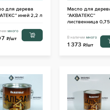
о для дерева
Масло для дерев
АТЕКС" иней 2,2 л
"АКВАТЕКС"
лиственница 0,75
ичии
много
Перейти
97
В наличии
много
в корзину
₽/шт
Пер
1 373
в ко
₽/шт