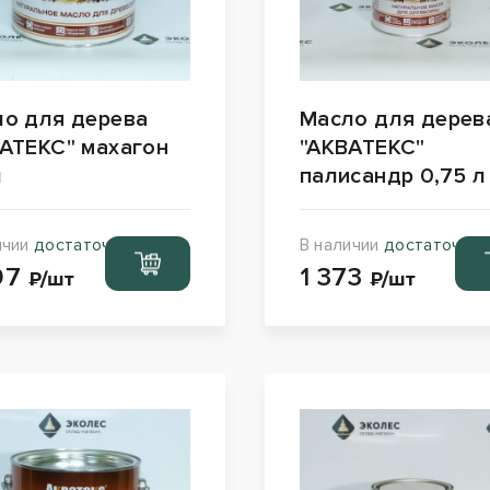
о для дерева
Масло для дерев
АТЕКС" махагон
"АКВАТЕКС"
л
палисандр 0,75 л
ичии
достаточно
В наличии
достаточно
Перейти
Пе
97
1 373
в корзину
в к
₽/шт
₽/шт