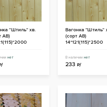
нка "Штиль" хв.
Вагонка "Штиль" 
т АВ)
(сорт АВ)
21(115)*2000
14*121(115)*2500
ичии
нет
В наличии
нет
233
₽/
₽/