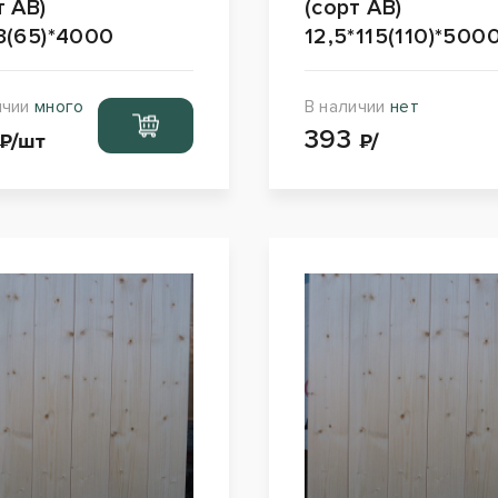
т АВ)
(сорт АВ)
3(65)*4000
12,5*115(110)*500
ичии
много
В наличии
нет
Перейти
393
в корзину
₽/шт
₽/