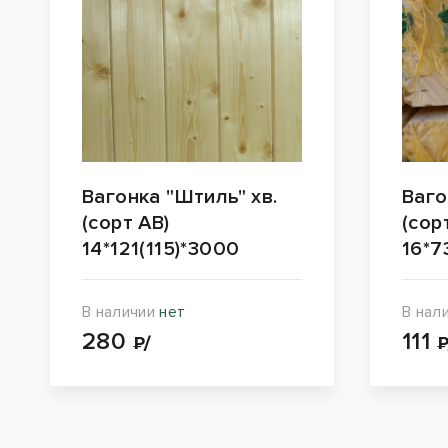
Вагонка "Штиль" хв.
Ваго
(сорт АВ)
(сор
14*121(115)*3000
16*7
В наличии
нет
В нал
280
111
₽/
₽