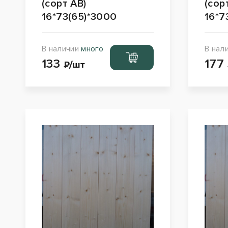
(сорт АВ)
(сор
16*73(65)*3000
16*7
В наличии
много
В нал
Перейти
133
177
в корзину
₽/шт