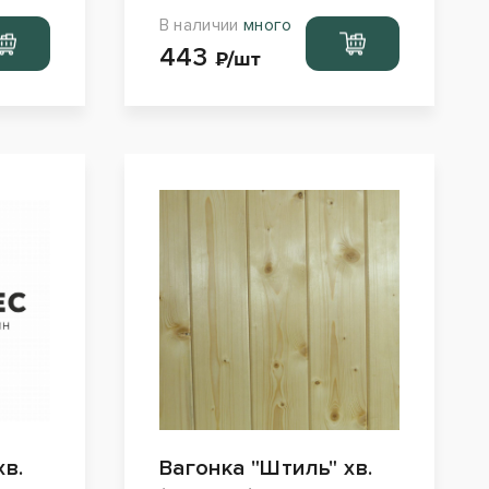
В наличии
много
ейти
Перейти
443
рзину
в корзину
₽/шт
хв.
Вагонка "Штиль" хв.