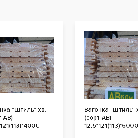
нка "Штиль" хв.
Вагонка "Штиль" 
т АВ)
(сорт АВ)
*121(113)*4000
12,5*121(113)*600