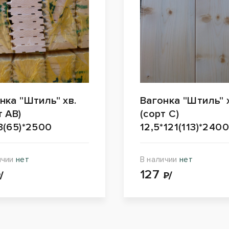
нка "Штиль" хв.
Вагонка "Штиль" 
т АВ)
(сорт С)
3(65)*2500
12,5*121(113)*240
ичии
нет
В наличии
нет
127
/
₽/