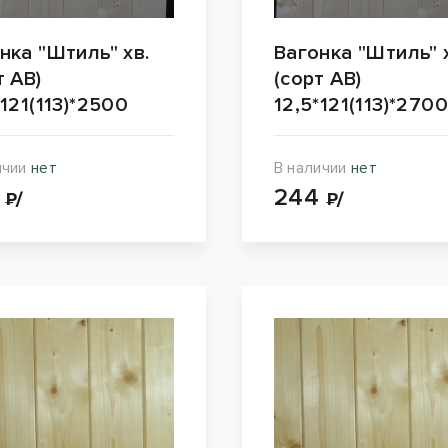
нка "Штиль" хв.
Вагонка "Штиль" 
т АВ)
(сорт АВ)
*121(113)*2500
12,5*121(113)*270
ичии
нет
В наличии
нет
6
244
₽/
₽/