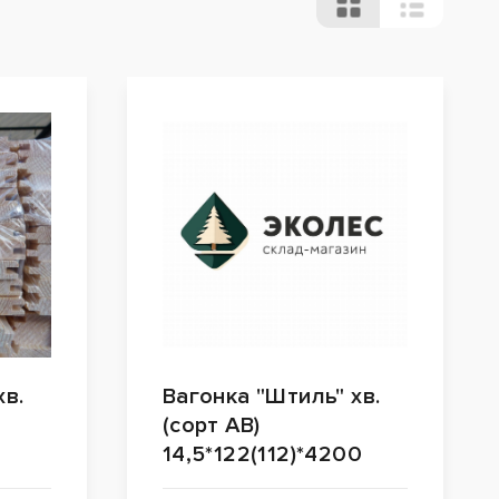
хв.
Вагонка "Штиль" хв.
(сорт АВ)
0
14,5*122(112)*4200