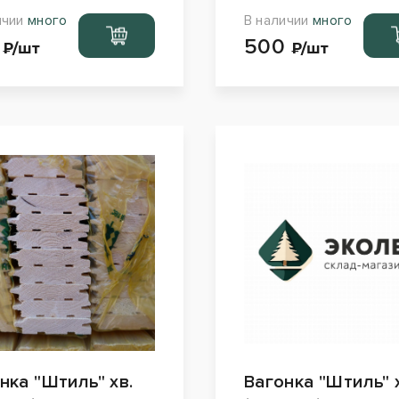
ичии
много
В наличии
много
Перейти
Пер
4
500
в корзину
в ко
₽/шт
₽/шт
нка "Штиль" хв.
Вагонка "Штиль" 