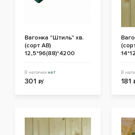
Вагонка "Штиль" хв.
Ваго
(сорт АВ)
(сор
12,5*96(88)*4200
14*1
В наличии
нет
В нал
301
181
₽/