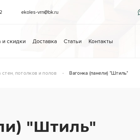
/2
ekoles-vrn@bk.ru
 и скидки
Доставка
Статьи
Контакты
 стен, потолков и полов
Вагонка (панели) "Штиль"
ли) "Штиль"