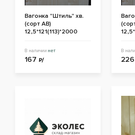
Вагонка "Штиль" хв.
Ваго
(сорт АВ)
(сор
12,5*121(113)*2000
12,5
В наличии
нет
В нал
167
22
₽/