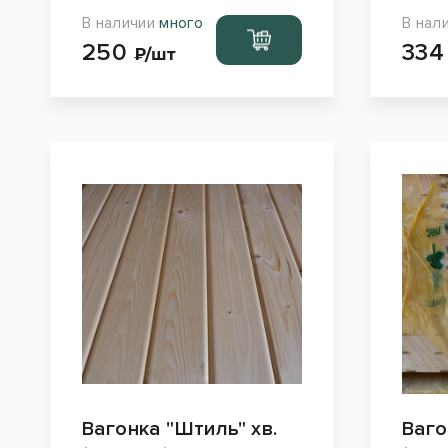
В наличии
много
В нал
Перейти
250
33
в корзину
₽/шт
Вагонка "Штиль" хв.
Ваго