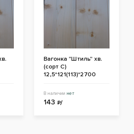
хв.
Вагонка "Штиль" хв.
(сорт С)
0
12,5*121(113)*2700
В наличии
нет
143
₽/