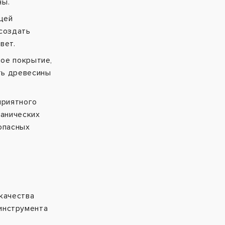
ны.
щей
создать
вет.
ое покрытие,
ть древесины
приятного
ганических
опасных
 качества
инструмента