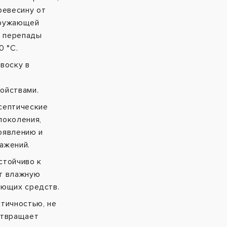
евесину от
кружающей
 перепады
0 °C.
воску в
ойствами.
септические
поколения,
оявлению и
ажений.
стойчиво к
т влажную
оющих средств.
тичностью, не
отвращает