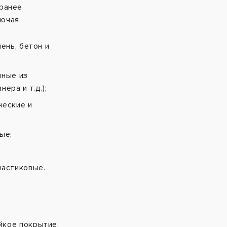
 ранее
ючая:
ень, бетон и
нные из
ера и т.д.);
ческие и
ые;
ластиковые.
кое покрытие,