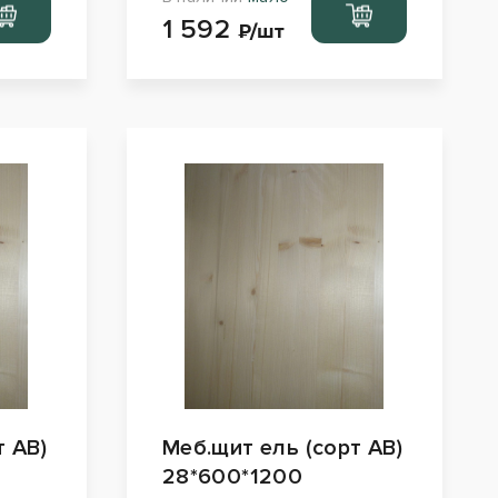
ейти
Перейти
1 592
рзину
в корзину
₽/шт
т АВ)
Меб.щит ель (сорт АВ)
28*600*1200