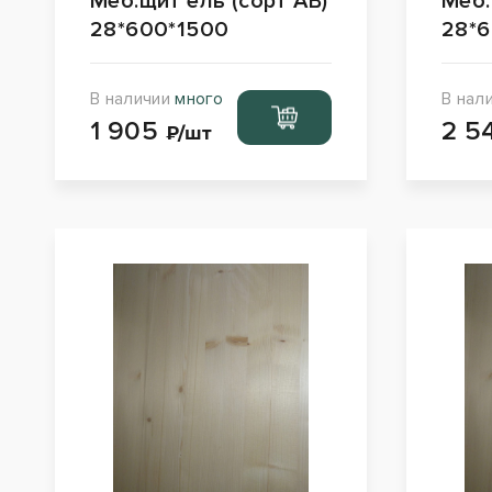
Меб.щит ель (сорт АВ)
Меб.
28*600*1500
28*
В наличии
много
В нал
Перейти
1 905
2 5
в корзину
₽/шт