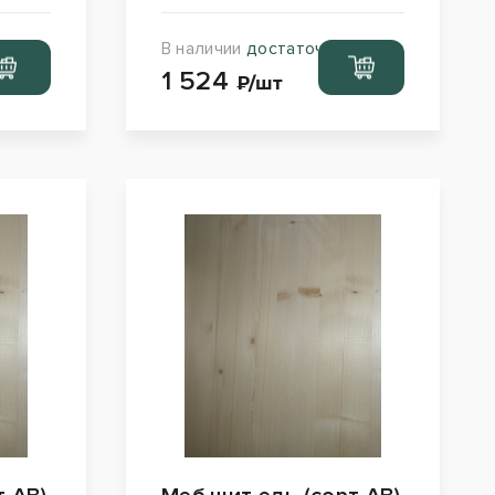
В наличии
достаточно
ейти
Перейти
1 524
рзину
в корзину
₽/шт