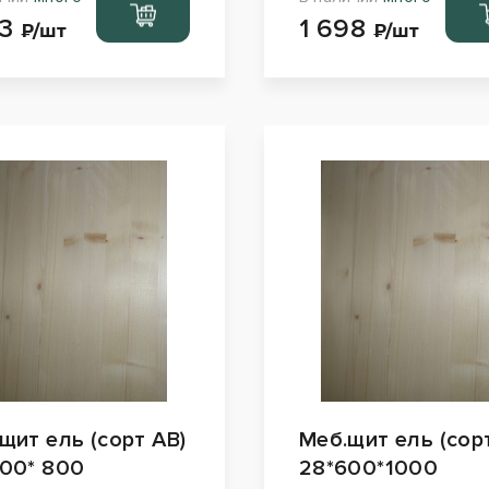
Перейти
Пер
73
1 698
в корзину
в ко
₽/шт
₽/шт
щит ель (сорт АВ)
Меб.щит ель (сор
00* 800
28*600*1000