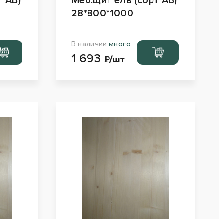
т АВ)
Меб.щит ель (сорт АВ)
28*800*1000
В наличии
много
рейти
Перейти
1 693
орзину
в корзину
₽/шт