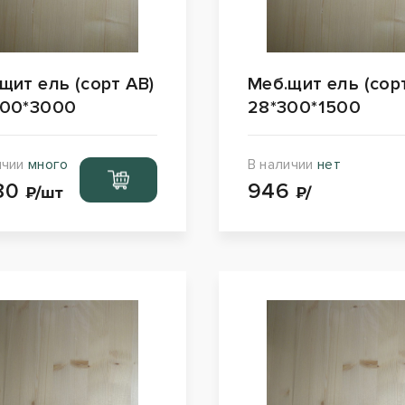
щит ель (сорт АВ)
Меб.щит ель (сор
800*3000
28*300*1500
ичии
много
В наличии
нет
Перейти
80
946
в корзину
₽/шт
₽/