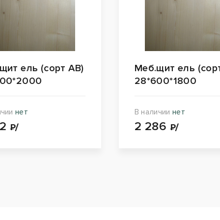
щит ель (сорт АВ)
Меб.щит ель (сор
500*2000
28*600*1800
ичии
нет
В наличии
нет
22
2 286
₽/
₽/