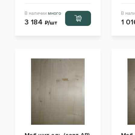
В наличии
много
В нал
Перейти
3 184
1 0
в корзину
₽/шт