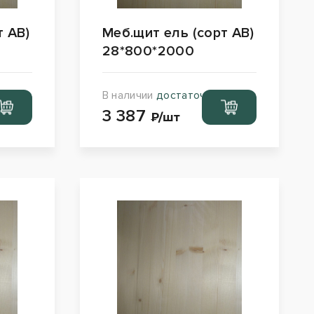
т АВ)
Меб.щит ель (сорт АВ)
28*800*2000
В наличии
достаточно
рейти
Перейти
3 387
орзину
в корзину
₽/шт