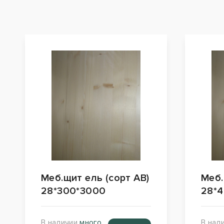
Меб.щит ель (сорт АВ)
Меб.
28*300*3000
28*4
В наличии
много
В нал