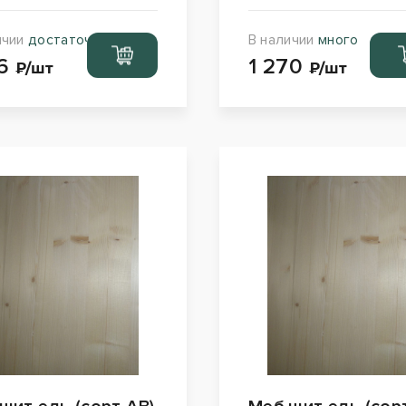
ичии
достаточно
В наличии
много
Перейти
Пер
16
1 270
в корзину
в ко
₽/шт
₽/шт