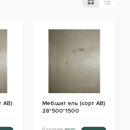
т АВ)
Меб.щит ель (сорт АВ)
28*500*1500
В наличии
мало