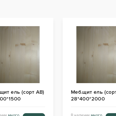
щит ель (сорт АВ)
Меб.щит ель (сор
00*1500
28*400*2000
ичии
много
В наличии
много