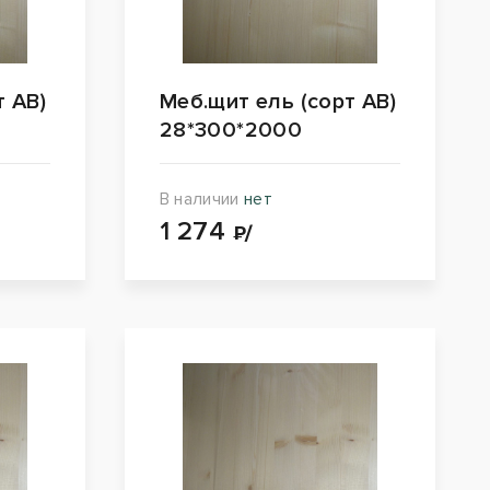
т АВ)
Меб.щит ель (сорт АВ)
28*300*2000
В наличии
нет
1 274
₽/