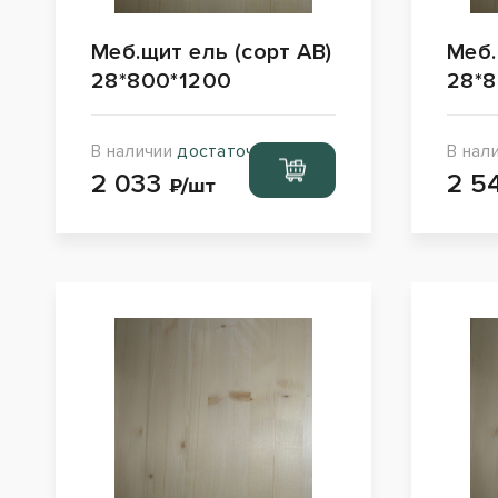
Меб.щит ель (сорт АВ)
Меб.
28*800*1200
28*8
В наличии
достаточно
В нал
Перейти
2 033
2 5
в корзину
₽/шт