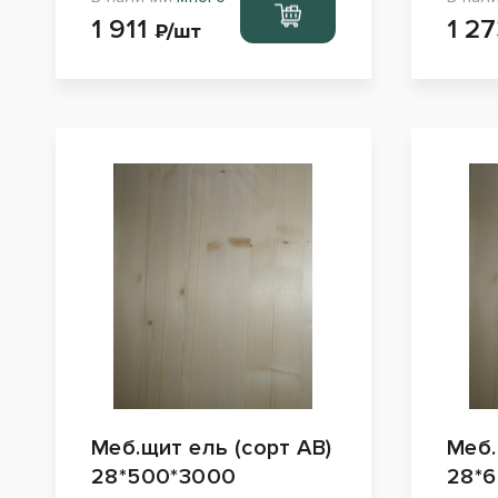
Перейти
1 911
1 2
в корзину
₽/шт
Меб.щит ель (сорт АВ)
Меб.
28*500*3000
28*6