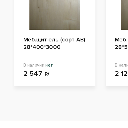
Меб.щит ель (сорт АВ)
Меб.
28*400*3000
28*
В наличии
нет
В нал
2 547
2 1
₽/