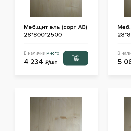
Меб.щит ель (сорт АВ)
Меб.
28*800*2500
28*
В наличии
много
В нал
Перейти
4 234
5 0
в корзину
₽/шт