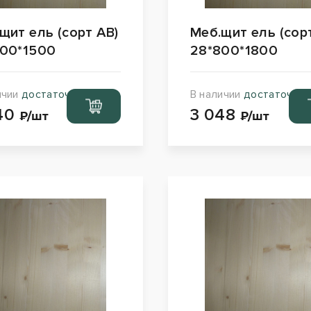
щит ель (сорт АВ)
Меб.щит ель (сор
00*1500
28*800*1800
ичии
достаточно
В наличии
достаточно
Перейти
Пе
40
3 048
в корзину
в к
₽/шт
₽/шт