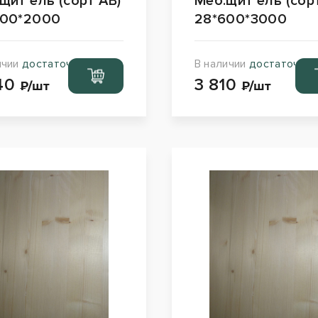
щит ель (сорт АВ)
Меб.щит ель (сор
600*2000
28*600*3000
ичии
достаточно
В наличии
достаточно
Перейти
Пе
40
3 810
в корзину
в к
₽/шт
₽/шт